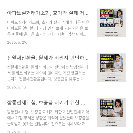
만 있으면 자동으로 반영된다고 생각하기 쉽지만 실
전한 전세 계약은 서류를 한 번 보는 것으로 끝나지
제로는 그렇지 않습니다. 월세세액공제는 소득 요
않습니다. 매물을 검토할 때, 계약서를 쓰기 직전,
아파트실거래가조회, 호가와 실제 거래가 다른 이유
건, 무주택 요건, 주택 요건, 전입신고, 계약서와 지
잔금을 ..
급 증빙을 함께 확인해야 받을 수 있는 항목입니다.
아파트실거래가조회, 호가와 실제 거래가 다른 이유
국세청 안내 기준으로 월세액 세액공제는 총급여
아파트를 알아볼 때 가장 먼저 보게 되는 가격은 보
8,000만 원 이하인 근로자 중 일정 요건을 충족한
통 매물에 올라온 호가입니다. 그런데 막상 아파트
무주택 세대의 세대주 또는 세대원이 받을 수 있습
실거래가조회를 해보면 매물 가격과 실제 거래된 가
니다. 공제 대상 월세액은 연 1,000만 원까지이며,
2026. 6. 29.
격이 다른 경우가 많습니다. 같은 단지, 같은 전용면
총급여 구간에 따라 월세액의 15% 또는 17%를 세
적처럼 보여도 거래 금액이 수천만 원씩 차이 나는
액공제받을 수 있습니다. 👉 전월세전환율 👉 깡
전월세전환율, 월세가 비싼지 판단하는 방법
일도 있습니다. 이 차이는 단순히 “비싸게 올렸
통..
다”거나 “싸게 팔렸다”로만 볼 수 없습니다. 호가는
전월세전환율, 월세가 비싼지 판단하는 방법전세에
매도자가 희망하는 가격이고, 실거래가는 실제 계약
서 월세로 바뀌는 계약이 많아지면 가장 헷갈리는
이 신고된 가격입니다. 여기에 층, 향, 동 위치, 집
숫자가 전월세전환율입니다. 보증금을 낮추는 대신
상태, 잔금일, 대출 가능성, 전세 승계 여부, 급매 사
월세를 내는 구조는 겉으로 보기에는 단순합니다.
정, 거래 시점, 계약 해제 여부까지 영향을 줍니다.
2026. 6. 10.
하지만 실제로는 보증금을 얼마나 줄였는지, 그 대
👉 전월세전환율 👉 깡통전세위험 👉 보증금반환
가로 월세를 얼마나 더 내는지 계산해야 월세가 비
보증 국토교통부 실거래가 공개시스템은 ..
깡통전세위험, 보증금 지키기 위한 계산법
싼지 판단할 수 있습니다. 예를 들어 전세 3억원짜
리 집을 보증금 1억원에 월세 90만원으로 바꾸면,
깡통전세위험, 보증금 지키기 위한 계산법전세 계약
월세 90만원이 적정한지 바로 알기 어렵습니다. 이
에서 가장 무서운 상황은 계약이 끝났는데 보증금을
때 줄어든 보증금 2억원을 기준으로 월세 90만원을
돌려받지 못하는 일입니다. 겉으로는 시세보다 저렴
연 환산하면 전환율이 나옵니다. 이 비율이 법정 산
해 보이고, 집도 깨끗하고, 집주인도 문제없어 보여
정률보다 높은지, 같은 지역의 시장 전환율보다 높
2026. 6. 10.