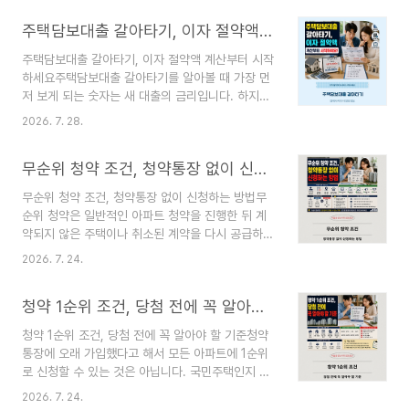
할 제도가 스트레스 DSR입니다. 실제 대출금리를
주택담보대출 갈아타기, 이자 절약액 계산부터 시작하세요
올리는 제도가 아니라, 앞으로 금리가 오를 가능성
까지 반영한 더 높은 금리로 상환 능력을 심사하는
주택담보대출 갈아타기, 이자 절약액 계산부터 시작
방식입니다. 👉 부동산 초보, 계약 전 꼭 볼 것 👉
하세요주택담보대출 갈아타기를 알아볼 때 가장 먼
부동산 전망, 뉴스보다 먼저 볼 지표 👉 부동산 실
저 보게 되는 숫자는 새 대출의 금리입니다. 하지만
거래가, 실시간 조회 한 번에 이 글의 제도 기준은
금리가 낮아졌다는 사실만으로 갈아타기가 유리하
2026년 7월 28일 확인 가능한 금융위원회 및 금
2026. 7. 28.
다고 판단하면 안 됩니다. 기존 대출의 남은 원금과
융규제 관련 자료를 기준으로 정리했습니다.핵심 요
만기, 상환방식, 중도상환수수료, 근저당권 관련 비
약DSR은 연소득에서 모든 대출의 연간 ..
무순위 청약 조건, 청약통장 없이 신청하는 방법
용, 새 대출의 우대금리 조건까지 함께 계산해야 실
제로 줄어드는 비용을 알 수 있습니다. 특히 새 대출
무순위 청약 조건, 청약통장 없이 신청하는 방법무
의 만기를 길게 설정하면 월 상환액은 크게 줄지만
순위 청약은 일반적인 아파트 청약을 진행한 뒤 계
전체 이자는 오히려 늘어날 수 있습니다. 👉 부동산
약되지 않은 주택이나 취소된 계약을 다시 공급하는
초보, 계약 전 꼭 볼 것 👉 부동산 전망, 뉴스보다
절차입니다. 일반청약처럼 통장 가입기간과 예치금
먼저 볼 지표 👉 부동산 실거래가, 실시간 조회 한
2026. 7. 24.
으로 1순위·2순위를 가리는 방식이 아니어서, 공고
번에 갈아타기 판단은 다음 한 문장으로 정리할 수
에서 별도로 요구하지 않는다면 청약통장 없이 신청
있습니다. 새 대출로 줄어드는 누적 이자..
청약 1순위 조건, 당첨 전에 꼭 알아야 할 기준
할 수 있습니다. 다만 ‘무순위’라는 이름만 보고 누
구나 신청할 수 있다고 생각해서는 안 됩니다.
청약 1순위 조건, 당첨 전에 꼭 알아야 할 기준청약
2025년 6월 10일부터 일반적인 무순위 사후접수
통장에 오래 가입했다고 해서 모든 아파트에 1순위
는 무주택세대구성원 중심으로 바뀌었고, 시장 상황
로 신청할 수 있는 것은 아닙니다. 국민주택인지 민
에 따라 해당 지역이나 광역권 거주요건이 추가될
영주택인지, 공급지역이 수도권인지, 투기과열지구·
수 있습니다. 👉 부동산 전망, 뉴스보다 먼저 볼 지
2026. 7. 24.
청약과열지역인지에 따라 가입기간과 납입횟수, 예