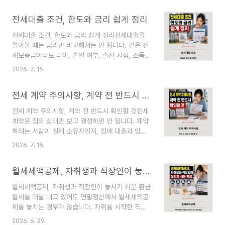
표 👉 부동산 초보, 계약 전 이것부터 확인 👉 청
치금, 세대주 요건이 달라집니다. 가장 먼저 알아야
약 전, 기존 아파트부터 보세요 무순위 청약은 크게
전세대출 조건, 한도와 금리 쉽게 정리
할 점은 청약 1순위는 당첨을 보장하는 순위가 아니
잔..
라 당첨 경쟁에 참여할 수 있는 기본 자격이라는 사
전세대출 조건, 한도와 금리 쉽게 정리전세대출을
실입니다. 1순위자가 모집가구보다 많으면 국민주
알아볼 때는 금리만 비교해서는 안 됩니다. 같은 전
택은 저축총액이나 납입횟수, 민영주택은 가점제와
세보증금이라도 나이, 혼인 여부, 출산 시점, 소득,
추첨제 기준으로 다시 당첨자를 가립니다. 👉 부동
자산, 기존 대출과 주택 보유 여부에 따라 이용할 수
산 전망, 뉴스보다 먼저 볼 지표 👉 부동산 초보, 계
2026. 7. 15.
있는 상품과 실제 한도가 달라집니다. 전세대출은
약 전 이것부터 확인 👉 청약 전, 기존 아파트부터
크게 정부 재원을 이용하는 주택도시기금 정책대출
보세요 청약 자격은 대부분 입주자모집공고일을
전세 계약 주의사항, 계약 전 반드시 확인할 것
과 은행 자금을 이용하는 일반 전세대출로 나눌 수
기..
있습니다. 정책대출은 금리가 낮은 대신 소득·자산·
전세 계약 주의사항, 계약 전 반드시 확인할 것전세
무주택 조건이 엄격하고, 일반 전세대출은 대상이
계약은 집의 상태만 보고 결정하면 안 됩니다. 계약
비교적 넓지만 개인별 금리와 한도 차이가 큽니다.
하려는 사람이 실제 소유자인지, 집에 대출과 압류
👉 전세 계약 주의사항, 계약전 확인 👉 전월세전
가 얼마나 있는지, 다른 세입자의 보증금이 먼저 잡
환율 👉 아파트실거래가조회 2026년 7월 15일
2026. 7. 15.
혀 있는지까지 확인해야 보증금을 지킬 가능성이 높
확인 기준으로 일반 버팀목전세자금 금리는 연
아집니다. 특히 등기사항증명서가 깨끗해 보여도 임
2.5%~3.5%, 청년전용 버팀목은 연 2.2%~..
월세세액공제, 자취생과 직장인이 놓치기 쉬운 환급
대인의 미납 세금, 다가구주택의 선순위 임차보증
금, 신탁관계와 계약 당일 새로 설정되는 근저당권
월세세액공제, 자취생과 직장인이 놓치기 쉬운 환급
은 별도로 확인해야 합니다. 전세보증금이 매매시세
월세를 매달 내고 있어도 연말정산에서 월세세액공
에 지나치게 가까운 집도 가격이 조금만 내려가면
제를 놓치는 경우가 많습니다. 자취를 시작한 직장
보증금 회수가 어려워질 수 있습니다. 👉 월세세액
인, 사회초년생, 독립한 1인 가구는 월세 이체 내역
공제 👉 전월세전환율 👉 아파트실거래가조회 안
2026. 6. 29.