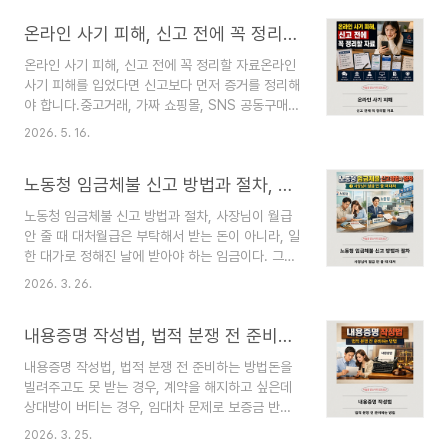
한 이유만 설명하는 것이 아니라 혼인 기간, 자녀 상
온라인 사기 피해, 신고 전에 꼭 정리할 자료
황, 재산과 채무, 별거 여부, 생활비 부담, 증거자료,
상대방의 태도까지 정리해야 합니다. 같은 사건이라
온라인 사기 피해, 신고 전에 꼭 정리할 자료온라인
도 자료가 정리되어 있느냐에 따라 상담의 깊이가
사기 피해를 입었다면 신고보다 먼저 증거를 정리해
달라질 수 있습니다. 특히 이혼은 단순히 혼인관계
야 합니다.중고거래, 가짜 쇼핑몰, SNS 공동구매,
를 끝내는 문제가 아닙니다. 재산분할, 위자료, 친권
투자 리딩방, 메신저 사칭, 스미싱, 상품권 거래처럼
과 양육권, 양육비, 면접교섭, 주거 문제, 채무 부담,
2026. 5. 16.
온라인에서 발생하는 사기는 대화 내용과 송금 기
임시 생활비까지 함께 연결될 수 있습니다. 따라서
록, 판매자 정보, 게시글 화면이 핵심 자료가 됩니
이혼 상담 전 준비는 “무엇을 말할지”보다 “무엇을
노동청 임금체불 신고 방법과 절차, 사장님이 월급 안 줄 때 대처
다. 피해 직후에는 당황해서 대화방을 나가거나 게
확인..
시글을 삭제하거나 상대방에게 감정적으로 항의하
노동청 임금체불 신고 방법과 절차, 사장님이 월급
기 쉽지만, 이런 행동은 신고와 피해 입증에 불리할
안 줄 때 대처월급은 부탁해서 받는 돈이 아니라, 일
수 있습니다. 온라인 사기 피해는 시간 순서와 자료
한 대가로 정해진 날에 받아야 하는 임금이다. 그런
보관이 중요하므로, 신고 전에는 거래 경위와 증거
데 현실에서는 급여일이 지나도 “조금만 기다려 달
를 차분히 정리해야 합니다.온라인 사기는 대부분
2026. 3. 26.
라”, “다음 주에 주겠다”, “회사 사정이 어렵다”는
비대면으로 진행됩니다. 직접 만난 사람이 아니라
말로 미뤄지는 경우가 생각보다 많다. 더 문제는 많
아이디, 닉네임, 전화번호, 계좌번호, 채팅 기록, 상
내용증명 작성법, 법적 분쟁 전 준비하는 방법
은 근로자가 처음 임금체불을 겪으면 어디에 신고해
품 페이지 같..
야 하는지, 증거는 무엇이 필요한지, 사장과 먼저 이
내용증명 작성법, 법적 분쟁 전 준비하는 방법돈을
야기해야 하는지, 노동청에 바로 가도 되는지 헷갈
빌려주고도 못 받는 경우, 계약을 해지하고 싶은데
린다는 점이다. 문자로만 독촉하다가 시간만 지나
상대방이 버티는 경우, 임대차 문제로 보증금 반환
고, 퇴사 후에도 정산을 못 받은 채 방치되는 경우도
이 지연되는 경우처럼 법적 분쟁은 생각보다 일상에
적지 않다. 임금체불은 단순한 예의 문제가 아니라
2026. 3. 25.
서 자주 생긴다. 그런데 많은 사람이 문제를 겪어도