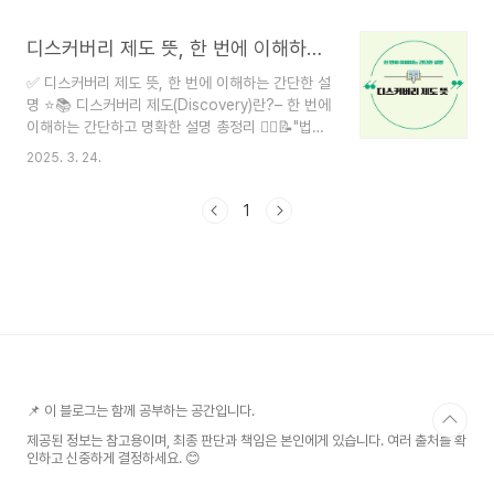
가도, 지속되면 고통이 되어버리는 층간소음.그렇다
수 없는 상태에 처한 개인이 법원에 신청하여, 모든
면 이런 경우, 이웃을 ‘고소’하는 것이 가능할까요?
채무를 면책받고 다시 새 출발을 할 수 있도록 돕는
디스커버리 제도 뜻, 한 번에 이해하는 간단한 설명
✅ 디스커버리 제도 뜻 그리고 고소가 가능하다면,
제도입니다..
어떤 기준이 있고 법적으로 인정되려면 어떤 요건이
✅ 디스커버리 제도 뜻, 한 번에 이해하는 간단한 설
필요한 걸까요?오늘은 2025년 기준, 층간소음에
명 ⭐️📚 디스커버리 제도(Discovery)란?– 한 번에
대해 법적 대응이 가능한 기준과 절차, 주의사항까
이해하는 간단하고 명확한 설명 총정리 🧑‍⚖️📝"법정
지 총정리해 드립니다.✅ 층간소음이란?층간소음은
드라마에 나오는 디스커버리(discovery) 제도, 도
보통 아래 두 가지로 나뉩니다.공간 단층간 소음: 바
2025. 3. 24.
대체 무슨 뜻일까?""피고와 원고가 소송 전에 정보
로 위층에서 발생하는 생활소음 (뛰는 소리, 물건 끄
를 주고받는 게 무슨 의미가 있지?""우리나라에는
는 소리 등)설비 소음: 배관, 보일러, 화장실 물 ..
1
왜 이 제도가 없을까?"✅ 오늘은 여러분이 헷갈릴
수 있는 디스커버리 제도를쉽게, 명확하게, 사례까
지 포함해서 설명해드립니다!법률 비전공자도 단 5
분 만에 이해할 수 있게 정리했어요. 📘✨✅ 1. 디스
커버리 제도란? 한 줄 정의 📌디스커버리
(Discovery) 제도란,민사소송에서 재판 전에 상대
방에게 증거자료나 정보의 공개를 요구할 수 있는
제도입니다. 🧑‍⚖️ 쉽게 말하면,"..
📌 이 블로그는 함께 공부하는 공간입니다.
제공된 정보는 참고용이며, 최종 판단과 책임은 본인에게 있습니다. 여러 출처를 확
인하고 신중하게 결정하세요. 😊