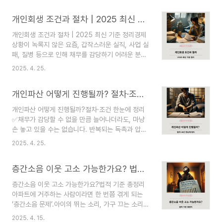
근로기준법과 연결되는 노동 문제다. 그래서 감정적
바로 소송부터 떠올리거나, 반대로 문자와 전화만
으로만 대응하면 불리해질 수 있고, 반대로 너무 오
개인회생 조건과 절차 | 2025 최신 기준 정리
반복하다가 중요한 시기를 놓친다. 이때 자주 쓰는
래 기다..
기본 수단이 내용증명이다. 내용증명은 상대방에게
개인회생 조건과 절차 | 2025 최신 기준 정리경제
내 요구를 공식적으로 알리고, 나중에 “언제 어떤
상황이 녹록지 않은 요즘, 갑작스러운 실직, 사업 실
내용을 보냈는지”를 입증하는 데 도움을 주는 방법
패, 질병 등으로 인해 채무를 감당하기 어려운 분들
이다. 다만 내용증명을 보냈다고 자동으로 돈을 받
이 많아졌습니다. 과거에는 이런 상황에서 회생이
을 수 있는 것은 아니고, 보냈다고 바로 판결과 같은
2025. 4. 25.
어려웠지만, **‘개인회생 제도’**의 등장으로 재기
법적 효력이 생기는 것도 아니다. 그래서 정확한 역
의 발판을 마련할 수 있게 되었습니다. 개인회생은
할을 이해하고 써야 한다. 이 글은 내용증명이 무엇
개인파산 어떻게 진행될까? 절차·조건 한눈에 정리
국가가 법적으로 제공하는 채무 조정 제도로, 일정
인지, 언제 쓰..
한 소득이 있는 개인이 일정 기간 동안 채무를 일부
개인파산 어떻게 진행될까?절차·조건 한눈에 정리
상환하면, 남은 채무를 탕감받을 수 있는 제도입니
✅채무가 감당할 수 없을 만큼 늘어나더라도, 마냥
다. 👉 개인파산 어떻게 진행될까? 이 글에서는
손 놓고 있을 수는 없습니다. 반복되는 독촉과 압박
2025년 기준 최신 개인회생 조건과 절차, 그리고
속에서 벗어나 재기의 기회를 모색할 수 있는 방법
유의사항까지 꼼꼼하게 정리해드리겠습니다.✅ 개
2025. 4. 25.
이 있다면, 바로 개인파산 제도를 통해 새로운 시작
인회생이란?개인회생은 일정한 소득이 있는 채무자
을 할 수 있습니다. 이번 글에서는 개인파산이란 무
가 법원의 판단 아래 일부 채무만 상환하고, 나머지
층간소음 이웃 고소 가능한가요? 법적 기준 총정리
엇인지, 신청 조건과 절차는 어떻게 되는지, 그리고
는 최대 ..
실제 진행하면서 꼭 알아야 할 핵심 포인트까지 하
층간소음 이웃 고소 가능한가요?법적 기준 총정리
나하나 풀어 설명드리겠습니다. 특히, 최근 급증하
아파트에 거주하는 사람이라면 한 번쯤 겪게 되는
고 있는 자영업자 파산 사례나 청년 채무자 문제와
‘층간소음 문제’.아이의 뛰는 소리, 가구 끄는 소리,
도 연관이 깊은 만큼, 꼭 필요한 내용을 담았습니다.
늦은 밤 음악소리 등...처음엔 참을 수 있을 것 같다
📌 개인파산이란?개인파산이란 빚을 더 이상 갚을
2025. 4. 15.