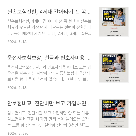
돌려받는 보험은 아닙니다. 가입한 세대, 급여·비급
을 보장하는 것은 아닙니다. 어떤 상품은 뇌출혈과
여 구분, 특약 선택, 자기부담금과 보장 제외항목에
실손보험전환, 4세대 갈아타기 전 꼭 볼 차이
급성심근경색증처럼 비교적 좁은 범위만 보장하고,
따라 지급액이 달..
다른 상품은 뇌혈관질환과 허혈성심장질환을 중심
실손보험전환, 4세대 갈아타기 전 꼭 볼 차이실손보
으로 구성합니다. 암도 일반암, 소액암, 유사암의 구
험료가 오르면 가장 먼저 떠오르는 선택이 전환입니
분에 따라 같은 진단을 받아도 지급되는 금액이 달
다. 특히 예전에 가입한 1세대, 2세대, 3세대 실손
라질 수 있습니다. 👉 암보험비교사이트 상담신청
보험을 갖고 있다면 4세대 실손보험으로 갈아타면
👉 실비보험비교사이트 상담신청 따라서 월 보험료
2026. 6. 13.
보험료가 낮아진다는 안내를 받을 수 있습니다. 하
만 비교하기보다 보장하는 질병의 범위, 최초 1회
지만 실손보험전환은 단순히 보험료만 비교해서 결
지급 여부, 면책·감액기간, 갱신조건과 현재 부족한
운전자보험보장, 벌금과 변호사비용 제대로 보는 법
정할 일이 아닙니다. 4세대 실손보험은 기존 실손보
진단비를..
험보다 보험료 부담을 낮추는 대신, 자기부담률과
운전자보험보장, 벌금과 변호사비용 제대로 보는 법
통원 공제금액이 높아지고 비급여 이용량에 따라 보
운전을 자주 하는 사람이라면 자동차보험과 운전자
험료가 할인되거나 할증되는 구조가 들어갔습니다.
보험을 함께 들어본 적이 많습니다. 그런데 두 보험
병원을 거의 이용하지 않는 사람에게는 보험료 부담
의 역할을 정확히 구분하지 못하면 필요한 보장은
을 줄이는 선택이 될 수 있지만, 비급여 치료를 자주
2026. 6. 13.
빠지고, 반대로 중복되는 보장에 보험료를 더 낼 수
받거나 도수치료, 비급여 주사, MRI 같은 항목 이용
있습니다. 특히 운전자보험에서 많이 보는 벌금, 변
이 많은 사람에게는 실제 부담이 커질 수 있습니다.
암보험비교, 진단비만 보고 가입하면 안 되는 이유
호사선임비용, 교통사고처리지원금은 이름만 보고
또한 2026년..
판단하면 위험합니다. 운전자보험은 자동차사고로
암보험비교, 진단비만 보고 가입하면 안 되는 이유
인한 상해나 형사·행정상 책임 등 비용손해를 보장
암보험을 비교할 때 가장 먼저 눈에 들어오는 숫자
하는 보험입니다. 금융감독원 소비자 유의사항에서
는 보통 암 진단비다. “일반암 진단비 3천만 원”,
도 운전자보험은 자동차사고로 인한 민사상 책임을
“암 진단비 5천만 원”처럼 금액이 크게 보이면 든든
주로 보장하는 자동차보험과 다른 상품이라고 설명
2026. 5. 26.