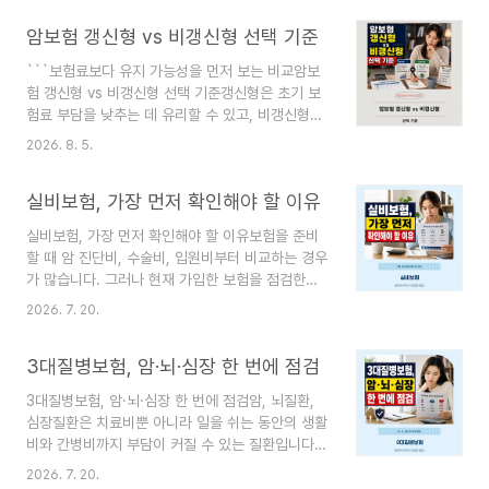
니다.병원에서 5만 원을 결제했다고 해서 실비보험
암보험 갱신형 vs 비갱신형 선택 기준
에서 5만 원이 그대로 지급되지는 않습니다. 진료비
중 약관상 보장하지 않는 비용을 제외하고, 남은 금
```보험료보다 유지 가능성을 먼저 보는 비교암보
액에서 자기부담률 또는 최소 공제금액을 뺀 금액이
험 갱신형 vs 비갱신형 선택 기준갱신형은 초기 보
지급 대상이 됩니다. 가장 먼저 확인할 것은 가입일
험료 부담을 낮추는 데 유리할 수 있고, 비갱신형은
입니다. 1세대부터 5세대까지 공제방식과 보장한도
장기간 보험료 지출을 예측하기 쉽습니다. 어느 방
가 다르므로 다른 사람의 지급 사례를 본인의 계약
2026. 8. 5.
식이 무조건 좋은 것이 아니라 유지기간과 은퇴 이
에 그대로 적용하면 계산이 달라질 수 있습니다.
후 현금흐름을 기준으로 판단해야 합니다.``` 암보
RELATED CONTENT함께 읽으면 좋은 글 ✓ 암
실비보험, 가장 먼저 확인해야 할 이유
험을 비교할 때 월보험료만 보면 갱신형이 더 매력
보험 무료상담 신청..
적으로 보일 수 있습니다. 반대로 보험료가 오르지
실비보험, 가장 먼저 확인해야 할 이유보험을 준비
않는다는 설명만 들으면 비갱신형이 항상 유리한 것
할 때 암 진단비, 수술비, 입원비부터 비교하는 경우
처럼 느껴질 수 있습니다.```핵심은 같은 보장금액
가 많습니다. 그러나 현재 가입한 보험을 점검한다
을 몇 년 동안 유지할 것인지입니다. 짧은 기간 보장
면 가장 먼저 확인할 항목은 흔히 실비보험이라고
을 보완하려면 갱신형이 효율적일 수 있지만, 고령
2026. 7. 20.
부르는 실손의료보험입니다. 실손보험은 질병이나
기까지 장기간 유지할 계획이라면 갱신보험료와 납
상해로 병원 치료를 받은 뒤 국민건강보험에서 처리
입 종료 시점을 함께 계산해야 합니다. RELATED
3대질병보험, 암·뇌·심장 한 번에 점검
하고도 본인이 실제로 부담한 의료비를 약관 범위에
CONTENT함께..
서 보상합니다. 특정 질병에 걸려야만 지급되는 진
3대질병보험, 암·뇌·심장 한 번에 점검암, 뇌질환,
단비와 달리 일상적인 입원·통원 치료비를 폭넓게
심장질환은 치료비뿐 아니라 일을 쉬는 동안의 생활
확인하는 보험이라는 점에서 기본적인 의료비 보장
비와 간병비까지 부담이 커질 수 있는 질환입니다.
역할을 합니다. 👉 실비보험비교사이트 상담신청
이 세 영역을 묶어 준비하는 보험을 흔히 3대질병보
👉 암보험비교사이트 상담신청 다만 병원비 전액을
2026. 7. 20.
험이라고 부르지만, 모든 상품이 같은 범위의 질병